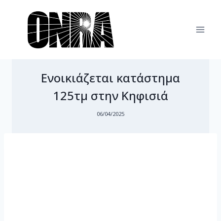
Skip
to
content
Ενοικιάζεται κατάστημα
125τμ στην Κηφισιά
06/04/2025